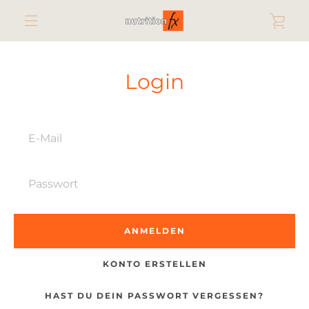
Direkt
WAR
zum
Inhalt
MENÜ
EIN
Login
E-
Mail
Passwort
KONTO ERSTELLEN
HAST DU DEIN PASSWORT VERGESSEN?