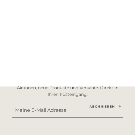
SUCHE
DELIVERY POLICY
RÜCKGABERECHT
NUTZUNGSBEDINGUNGEN
PRIVACY POLICY
MELDEN SIE SICH FÜR UPDATES AN
Aktionen, neue Produkte und Verkäufe. Direkt in
Ihren Posteingang.
ABONNIEREN